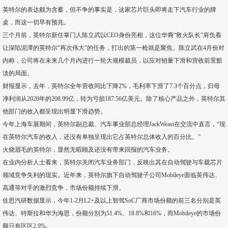
英特尔的表达颇为含蓄，但不争的事实是，这家芯片巨头即将走下汽车行业的牌
桌，而这一切早有预兆。
三个月前，英特尔新任掌门人陈立武以CEO身份亮相，这位华裔“救火队长”肩负着
让深陷泥潭的英特尔“再次伟大”的任务，打出的第一枪就是聚焦。陈立武在4月份对
内称，公司将在未来几个月内进行一轮大规模裁员，以应对销量下滑和营收前景黯
淡的局面。
财报显示，去年，英特尔全年营收同比下降2%，毛利率下滑了7.3个百分点，归母
净利润从2020年的208.99亿，转为亏损187.56亿美元。除了核心产品之外，英特尔其
他部门的收入都呈现出明显下滑趋势。
今年上海车展期间，英特尔副总裁、汽车事业部总经理JackWeast在交流中直言，“现
在英特尔汽车的收入，还没有单独呈现出它占英特尔总体收入的百分比。”
火烧眉毛的英特尔，显然无暇顾及还没有带来回报的汽车业务。
在业内分析人士看来，英特尔关闭汽车业务部门，反映出其在自动驾驶与车载芯片
领域竞争失利的现实。近年来，英特尔旗下自动驾驶子公司Mobileye面临英伟达、
高通等对手的激烈竞争，市场份额持续下滑。
佐思汽研数据显示，今年1-2月L2+及以上智驾SoC厂商市场份额的前三名分别是英
伟达、特斯拉和华为海思，份额分别为51.4%、18.8%和16%，而Mobileye的市场份
额只有区区2.9%。