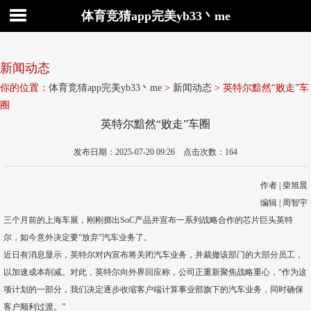
体育竞猜app完美yb33丶me
新闻动态
你的位置：
体育竞猜app完美yb33丶me
>
新闻动态
> 英特尔黯然“败走”车
圈
英特尔黯然“败走”车圈
发布日期：2025-07-20 09:26 点击次数：164
作者 | 柴旭晨
编辑 | 周智宇
三个月前的上海车展，刚刚掷出SoC产品并宣布一系列战略合作的芯片巨头英特
尔，如今意外决定要“放弃”汽车业务了。
近日有消息显示，英特尔对内宣布将关闭汽车业务，并裁撤该部门的大部分员工，
以加速成本削减。对此，英特尔向外界回应称，公司正重新聚焦战略重心，“作为这
项计划的一部分，我们决定逐步收缩客户端计算事业部旗下的汽车业务，同时确保
客户顺利过渡。”