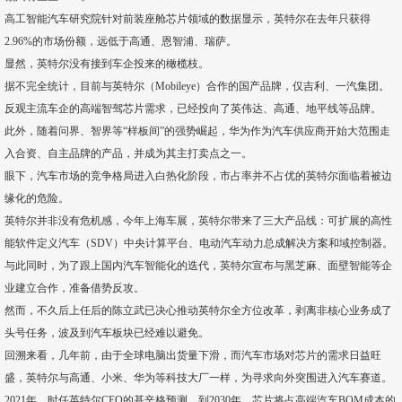
高工智能汽车研究院针对前装座舱芯片领域的数据显示，英特尔在去年只获得
2.96%的市场份额，远低于高通、恩智浦、瑞萨。
显然，英特尔没有接到车企投来的橄榄枝。
据不完全统计，目前与英特尔（Mobileye）合作的国产品牌，仅吉利、一汽集团。
反观主流车企的高端智驾芯片需求，已经投向了英伟达、高通、地平线等品牌。
此外，随着问界、智界等“样板间”的强势崛起，华为作为汽车供应商开始大范围走
入合资、自主品牌的产品，并成为其主打卖点之一。
眼下，汽车市场的竞争格局进入白热化阶段，市占率并不占优的英特尔面临着被边
缘化的危险。
英特尔并非没有危机感，今年上海车展，英特尔带来了三大产品线：可扩展的高性
能软件定义汽车（SDV）中央计算平台、电动汽车动力总成解决方案和域控制器。
与此同时，为了跟上国内汽车智能化的迭代，英特尔宣布与黑芝麻、面壁智能等企
业建立合作，准备借势反攻。
然而，不久后上任后的陈立武已决心推动英特尔全方位改革，剥离非核心业务成了
头号任务，波及到汽车板块已经难以避免。
回溯来看，几年前，由于全球电脑出货量下滑，而汽车市场对芯片的需求日益旺
盛，英特尔与高通、小米、华为等科技大厂一样，为寻求向外突围进入汽车赛道。
2021年，时任英特尔CEO的基辛格预测，到2030年，芯片将占高端汽车BOM成本的