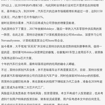
20%以上，比2019年的4%增长5倍，与此同时全球各行业对芯片需求也在持续增
长。基辛格认为，到2030年，汽车芯片的总体市场规模增长将超过一倍，达到1150
亿美元，约占整个芯片市场的11%。
彼时在英特尔看来，汽车日后将成为公司营收的增量贡献者。
为此英特尔下了重注，2017年收购Mobileye，随后一举跨入汽车零部件供应商的第
一阵营。在此之前，英特尔还收购了计算机视觉创业公司Movidius、深度学习公司
NervanaSystems、计算机视觉算法公司Itseez等企业。
如今看来，大手笔地“买买买”并没有让英特尔的先发优势持续到赛事终局。值得一
提的是，曾经要与Mobileye深度绑定的极氪，在极氪001车型上使用后不久，就替换
为英伟达双Orin芯片方案。
十年的汽车行业布局，最终却落得这样的结局的确令人唏嘘。
不过，英特尔挥别汽车业务，并不意味着车企不再需要其芯片。目前，英特尔投资
的多家汽车领域的科技公司仍活跃在汽车产业，同时也保留对Mobileye的控股权。
而英特尔这艘巨轮本身，将在新船长的指挥下继续发力代工业务，准备在2030年超
越三星成为全球第二大芯片代工厂。
风险提示及免责条款 市场有风险，投资需谨慎。本文不构成个人投资建议，也未考
虑到个别用户特殊的投资目标、财务状况或需要。用户应考虑本文中的任何意见、